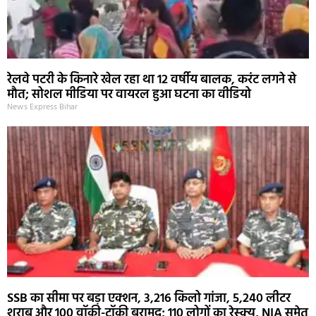
रेलवे पटरी के किनारे खेल रहा था 12 वर्षीय बालक, करंट लगने से
मौत; सोशल मीडिया पर वायरल हुआ घटना का वीडियो
News Express Bihar
SSB का सीमा पर बड़ा एक्शन, 3,216 किलो गांजा, 5,240 लीटर
शराब और 100 वॉकी-टॉकी बरामद; 110 लोगों का रेस्क्यू, NIA समेत