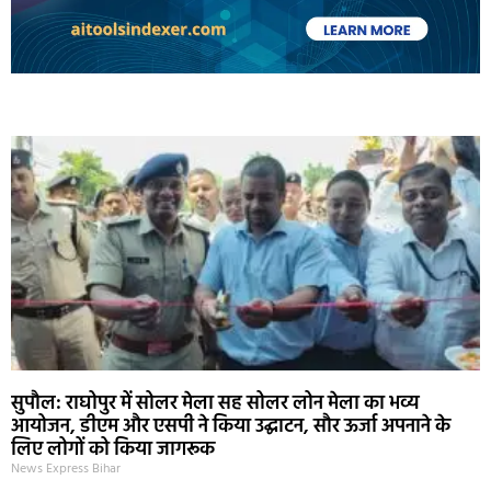
Marketing Hack4U
Ask Daman
Earn Yatra
7k Network
Buzz4Ai
सुपौल: राघोपुर में सोलर मेला सह सोलर लोन मेला का भव्य
आयोजन, डीएम और एसपी ने किया उद्घाटन, सौर ऊर्जा अपनाने के
लिए लोगों को किया जागरूक
News Express Bihar