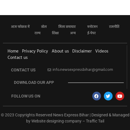
आज फोकस में
खेल
जिला समाचार
मनोरंजन
राजनीति
राज्य
शिक्षा
अन्य
ई-पेपर
Home
Privacy Policy
About us
Disclaimer
Videos
Contact us
info.newsexpressbihar@gmail.com
CONTACT US
DOWNLOAD OUR APP
FOLLOW US ON
© 2023 Copyrights Reserved News Express Bihar | Designed & Managed
by
Website designing company
–
Traffic Tail