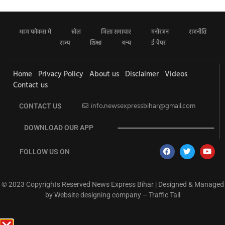
आज फोकस में
खेल
जिला समाचार
मनोरंजन
राजनीति
राज्य
शिक्षा
अन्य
ई-पेपर
Home
Privacy Policy
About us
Disclaimer
Videos
Contact us
info.newsexpressbihar@gmail.com
CONTACT US
DOWNLOAD OUR APP
FOLLOW US ON
© 2023 Copyrights Reserved News Express Bihar | Designed & Managed
by
Website designing company
–
Traffic Tail
rketing Hack4U
Ask Daman
Earn Yatra
7k Network
Buzz4Ai