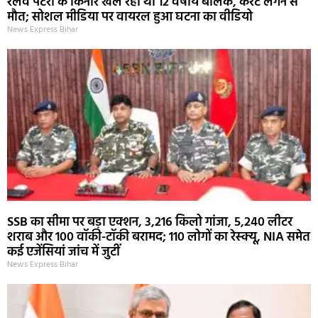
रेलवे पटरी के किनारे खेल रहा था 12 वर्षीय बालक, करंट लगने से
मौत; सोशल मीडिया पर वायरल हुआ घटना का वीडियो
News Express Bihar
SSB का सीमा पर बड़ा एक्शन, 3,216 किलो गांजा, 5,240 लीटर
शराब और 100 वॉकी-टॉकी बरामद; 110 लोगों का रेस्क्यू, NIA समेत
कई एजेंसियां जांच में जुटीं
News Express Bihar