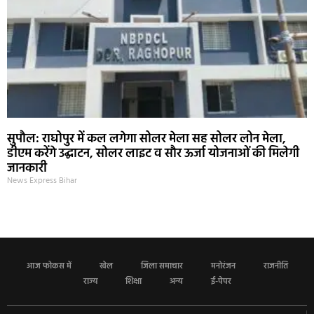
सुपौल: राघोपुर में कल लगेगा सोलर मेला सह सोलर लोन मेला,
डीएम करेंगे उद्घाटन, सोलर लाइट व सौर ऊर्जा योजनाओं की मिलेगी
जानकारी
News Express Bihar
आज फोकस में
खेल
जिला समाचार
मनोरंजन
राजनीति
राज्य
शिक्षा
अन्य
ई-पेपर