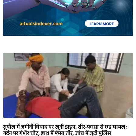
Marketing Hack4U
Ask Daman
Earn Yatra
7k Network
Buzz4Ai
सुपौल में जमीनी विवाद पर खूनी झड़प, तीर-फरसा से छह घायल;
गर्दन पर गंभीर चोट, हाथ में फंसा तीर, जांच में जुटी पुलिस