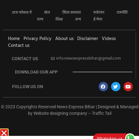
आज फोकस में
खेल
जिला समाचार
मनोरंजन
राजनीति
राज्य
शिक्षा
अन्य
ई-पेपर
Home
Privacy Policy
About us
Disclaimer
Videos
Contact us
info.newsexpressbihar@gmail.com
CONTACT US
DOWNLOAD OUR APP
FOLLOW US ON
© 2023 Copyrights Reserved News Express Bihar | Designed & Managed
by
Website designing company
–
Traffic Tail
rketing Hack4U
Ask Daman
Earn Yatra
7k Network
Buzz4Ai
WhatsApp us