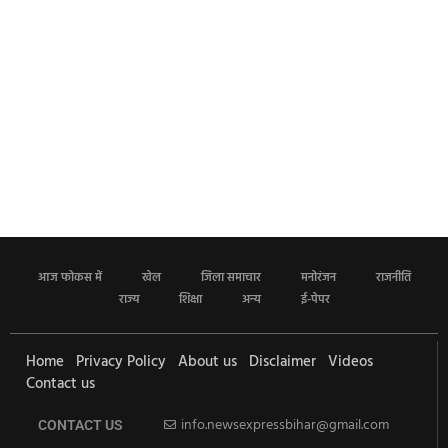
आज फोकस में
खेल
जिला समाचार
मनोरंजन
राजनीति
राज्य
शिक्षा
अन्य
ई-पेपर
Home
Privacy Policy
About us
Disclaimer
Videos
Contact us
info.newsexpressbihar@gmail.com
CONTACT US