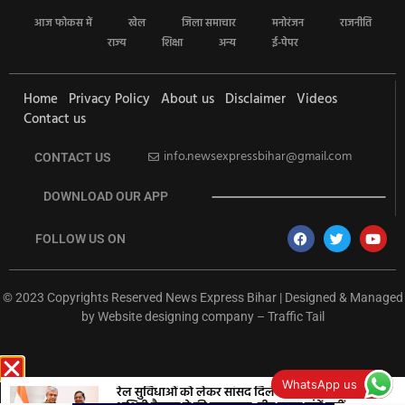
आज फोकस में
खेल
जिला समाचार
मनोरंजन
राजनीति
राज्य
शिक्षा
अन्य
ई-पेपर
Home
Privacy Policy
About us
Disclaimer
Videos
Contact us
info.newsexpressbihar@gmail.com
CONTACT US
DOWNLOAD OUR APP
FOLLOW US ON
© 2023 Copyrights Reserved News Express Bihar | Designed & Managed
by
Website designing company
–
Traffic Tail
rketing Hack4U
Ask Daman
Earn Yatra
7k Network
Buzz4Ai
WhatsApp us
रेल सुविधाओं को लेकर सांसद दिलेश्वर कामैत ने रेल मंत्री