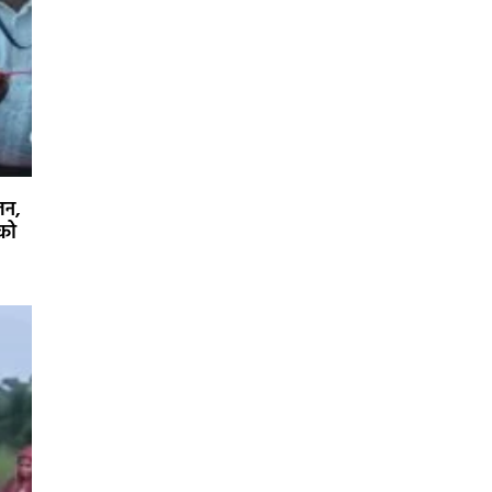
जन,
 को