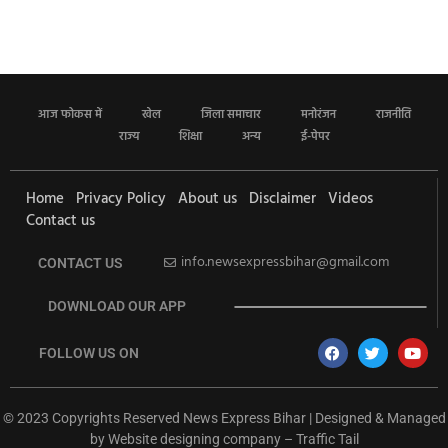
आज फोकस में
खेल
जिला समाचार
मनोरंजन
राजनीति
राज्य
शिक्षा
अन्य
ई-पेपर
Home
Privacy Policy
About us
Disclaimer
Videos
Contact us
info.newsexpressbihar@gmail.com
CONTACT US
DOWNLOAD OUR APP
FOLLOW US ON
© 2023 Copyrights Reserved News Express Bihar | Designed & Managed
by
Website designing company
–
Traffic Tail