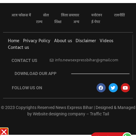
आज फोकस में
खेल
जिला समाचार
मनोरंजन
राजनीति
राज्य
शिक्षा
अन्य
ई-पेपर
Home
Privacy Policy
About us
Disclaimer
Videos
Contact us
info.newsexpressbihar@gmail.com
CONTACT US
DOWNLOAD OUR APP
FOLLOW US ON
© 2023 Copyrights Reserved News Express Bihar | Designed & Managed
by
Website designing company
–
Traffic Tail
rketing Hack4U
Ask Daman
Earn Yatra
7k Network
Buzz4Ai