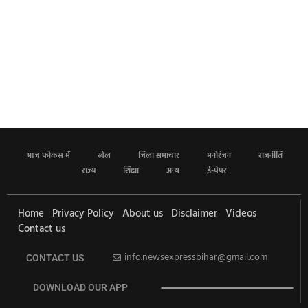
आज फोकस में
खेल
जिला समाचार
मनोरंजन
राजनीति
राज्य
शिक्षा
अन्य
ई-पेपर
Home
Privacy Policy
About us
Disclaimer
Videos
Contact us
info.newsexpressbihar@gmail.com
CONTACT US
DOWNLOAD OUR APP