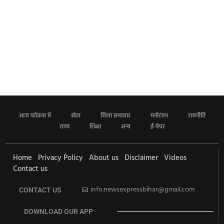
आज फोकस में
खेल
जिला समाचार
मनोरंजन
राजनीति
राज्य
शिक्षा
अन्य
ई-पेपर
Home
Privacy Policy
About us
Disclaimer
Videos
Contact us
info.newsexpressbihar@gmail.com
CONTACT US
DOWNLOAD OUR APP