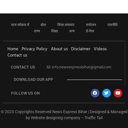
आज फोकस में
खेल
जिला समाचार
मनोरंजन
राजनीति
राज्य
शिक्षा
अन्य
ई-पेपर
Home
Privacy Policy
About us
Disclaimer
Videos
Contact us
info.newsexpressbihar@gmail.com
CONTACT US
DOWNLOAD OUR APP
FOLLOW US ON
© 2023 Copyrights Reserved News Express Bihar | Designed & Managed
by
Website designing company
–
Traffic Tail
rketing Hack4U
Ask Daman
Earn Yatra
7k Network
Buzz4Ai