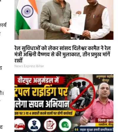
स
ार्य
ी
रेल सुविधाओं को लेकर सांसद दिलेश्वर कामैत ने रेल
मंत्री अश्विनी वैष्णव से की मुलाकात, तीन प्रमुख मांगें
रखीं
News Express Bihar
ूद
ी।
ी
ाद