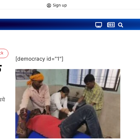
Sign up
ck
[democracy id="1"]
क
पये