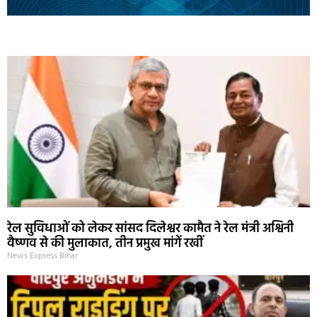
Marketing Hack4U
Ask Daman
Earn Yatra
7k Network
Buzz4Ai
रेल सुविधाओं को लेकर सांसद दिलेश्वर कामैत ने रेल मंत्री अश्विनी
वैष्णव से की मुलाकात, तीन प्रमुख मांगें रखीं
News Express Bihar