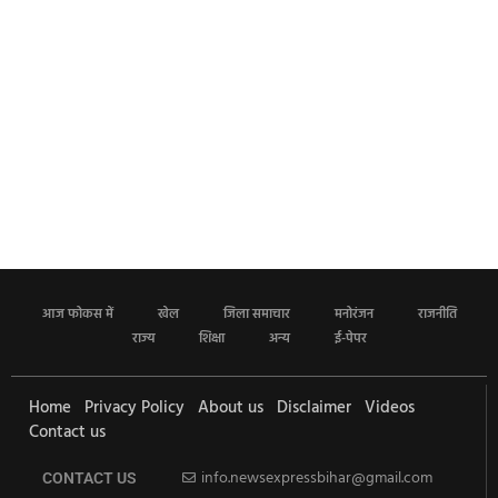
आज फोकस में
खेल
जिला समाचार
मनोरंजन
राजनीति
राज्य
शिक्षा
अन्य
ई-पेपर
Home
Privacy Policy
About us
Disclaimer
Videos
Contact us
info.newsexpressbihar@gmail.com
CONTACT US