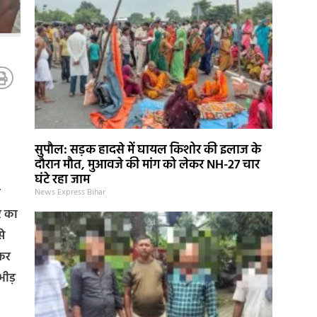
सुपौल: सड़क हादसे में घायल किशोर की इलाज के
दौरान मौत, मुआवजे की मांग को लेकर NH-27 चार
घंटे रहा जाम
ा
News Express Bihar
र का
े
रकर
भीड़