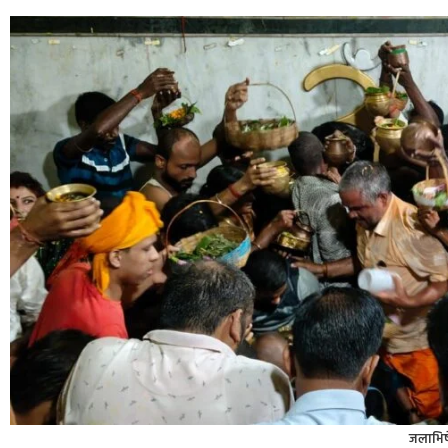
जलाभिषे