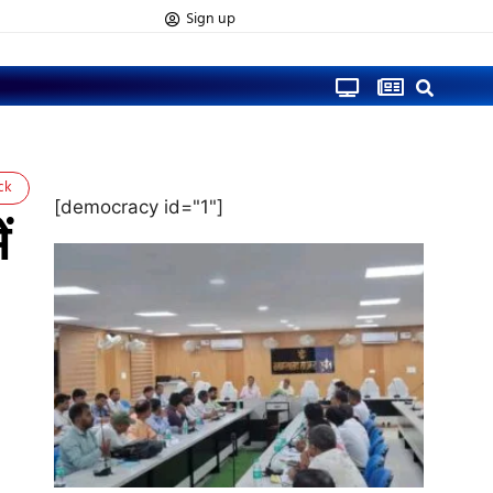
Sign up
ck
[democracy id="1"]
ं