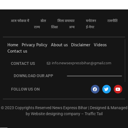
आज फोकस में
खेल
जिला समाचार
मनोरंजन
राजनीति
राज्य
शिक्षा
अन्य
ई-पेपर
Home
Privacy Policy
About us
Disclaimer
Videos
Contact us
info.newsexpressbihar@gmail.com
CONTACT US
DOWNLOAD OUR APP
FOLLOW US ON
© 2023 Copyrights Reserved News Express Bihar | Designed & Managed
by
Website designing company
–
Traffic Tail
rketing Hack4U
Ask Daman
Earn Yatra
7k Network
Buzz4Ai