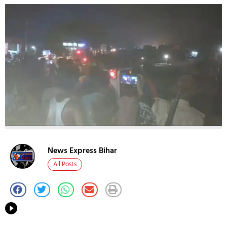
News Express Bihar
All Posts