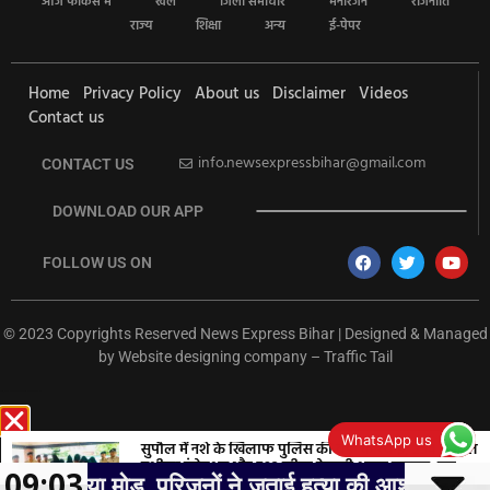
आज फोकस में
खेल
जिला समाचार
मनोरंजन
राजनीति
राज्य
शिक्षा
अन्य
ई-पेपर
Home
Privacy Policy
About us
Disclaimer
Videos
Contact us
info.newsexpressbihar@gmail.com
CONTACT US
DOWNLOAD OUR APP
FOLLOW US ON
© 2023 Copyrights Reserved News Express Bihar | Designed & Managed
by
Website designing company
–
Traffic Tail
rketing Hack4U
Ask Daman
Earn Yatra
7k Network
Buzz4Ai
WhatsApp us
सुपौल में नशे के खिलाफ पुलिस की बड़ी कार्रवाई, 254 एमएल
नशीला इंजेक्शन और 792 लीटर नेपाली शराब बरामद, छह
09:03
ड़, परिजनों ने जताई हत्या की आशंका, सांसद पप्पू यादव ने की 
गिरफ्तार