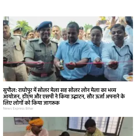
Marketing Hack4U
Ask Daman
Earn Yatra
7k Network
Buzz4Ai
सुपौल: राघोपुर में सोलर मेला सह सोलर लोन मेला का भव्य
आयोजन, डीएम और एसपी ने किया उद्घाटन, सौर ऊर्जा अपनाने के
लिए लोगों को किया जागरूक
News Express Bihar