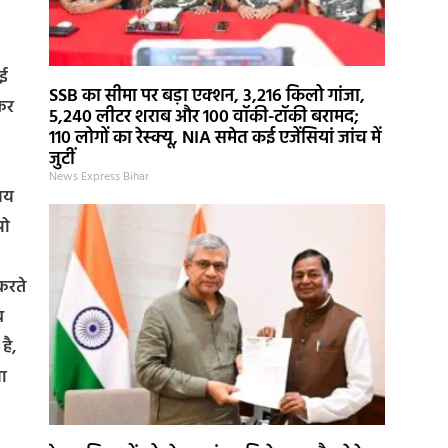
ाई
SSB का सीमा पर बड़ा एक्शन, 3,216 किलो गांजा,
 कर
5,240 लीटर शराब और 100 वॉकी-टॉकी बरामद;
110 लोगों का रेस्क्यू, NIA समेत कई एजेंसियां जांच में
जुटीं
News Express Bihar
ालय
रो
करते
व
है,
ना