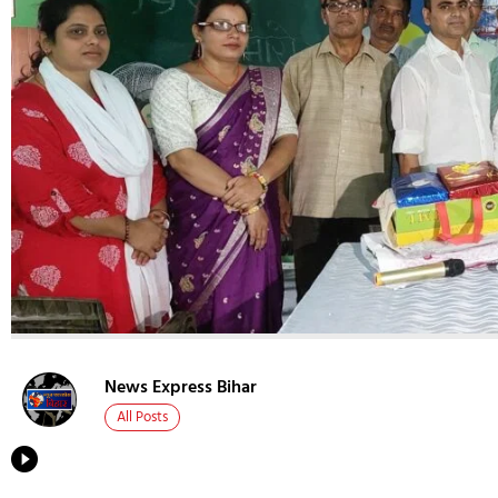
News Express Bihar
All Posts