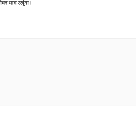
जीवन याद रखूंगा।