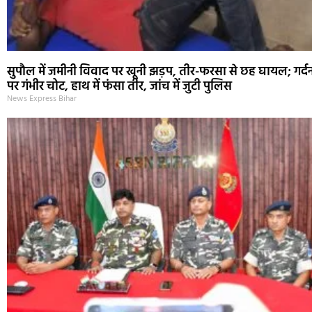
सुपौल में जमीनी विवाद पर खूनी झड़प, तीर-फरसा से छह घायल; गर्द
पर गंभीर चोट, हाथ में फंसा तीर, जांच में जुटी पुलिस
News Express Bihar