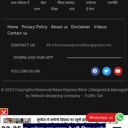
आज फोकस में
खेल
जिला समाचार
मनोरंजन
राजनीति
राज्य
शिक्षा
अन्य
ई-पेपर
Home
Privacy Policy
About us
Disclaimer
Videos
Contact us
info.newsexpressbihar@gmail.com
CONTACT US
DOWNLOAD OUR APP
FOLLOW US ON
© 2023 Copyrights Reserved News Express Bihar | Designed & Managed
by
Website designing company
–
Traffic Tail
rketing Hack4U
Ask Daman
Earn Yatra
7k Network
Buzz4Ai
WhatsApp us
सुपौल में जमीनी विवाद पर खूनी झड़प, तीर-फरसा से छह
घायल; गर्दन पर गंभीर चोट, हाथ में फंसा तीर, जांच में जुटी