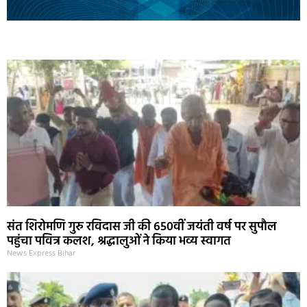
Marketing Hack4U
Ask Daman
Earn Yatra
7k Network
Buzz4Ai
संत शिरोमणि गुरु रविदास जी की 650वीं जयंती वर्ष पर सुपौल
पहुंचा पवित्र कलश, श्रद्धालुओं ने किया भव्य स्वागत
News Express Bihar