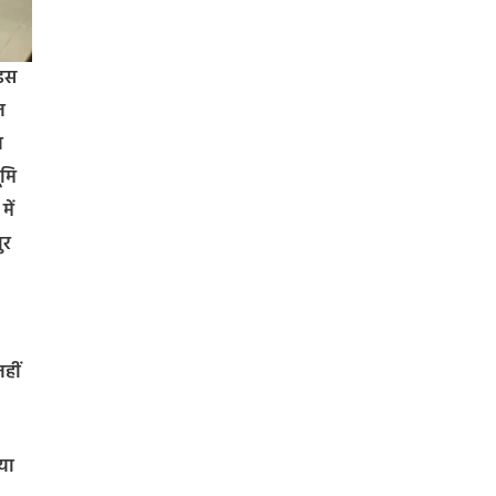
 इस
न
न
ूमि
ें
ुर
हीं
या