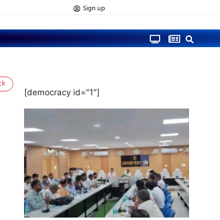
Sign up
ck
[democracy id="1"]