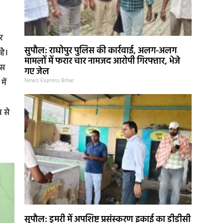
र
सुपौल: राघोपुर पुलिस की कार्रवाई, अलग-अलग
है।
मामलों में फरार चार नामजद आरोपी गिरफ्तार, भेजे
ास
गए जेल
News Express Bihar
ें
 से
सुपौल: डुमरी में अपशिष्ट प्रसंस्करण इकाई का डीडीसी