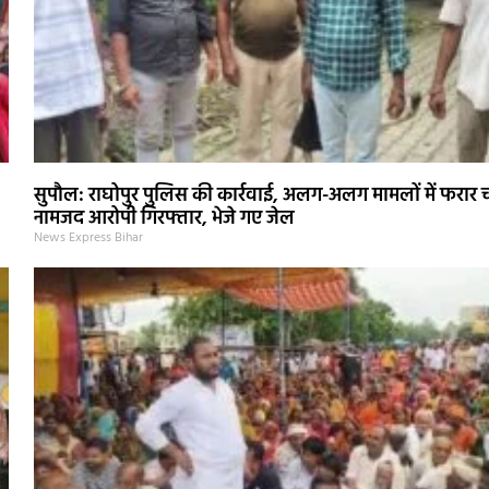
सुपौल: राघोपुर पुलिस की कार्रवाई, अलग-अलग मामलों में फरार 
नामजद आरोपी गिरफ्तार, भेजे गए जेल
News Express Bihar