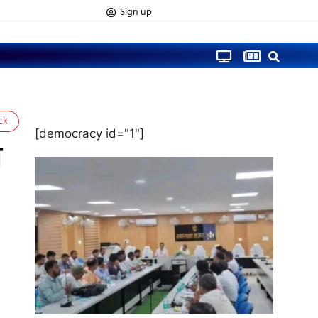
Sign up
ck
[democracy id="1"]
त