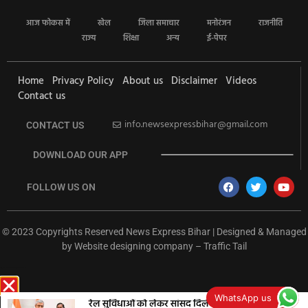
आज फोकस में
खेल
जिला समाचार
मनोरंजन
राजनीति
राज्य
शिक्षा
अन्य
ई-पेपर
Home
Privacy Policy
About us
Disclaimer
Videos
Contact us
info.newsexpressbihar@gmail.com
CONTACT US
DOWNLOAD OUR APP
FOLLOW US ON
© 2023 Copyrights Reserved News Express Bihar | Designed & Managed
by
Website designing company
–
Traffic Tail
rketing Hack4U
Ask Daman
Earn Yatra
7k Network
Buzz4Ai
WhatsApp us
रेल सुविधाओं को लेकर सांसद दिलेश्वर कामैत ने रेल मंत्री