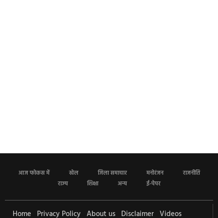
आज फोकस में
खेल
जिला समाचार
मनोरंजन
राजनीति
राज्य
शिक्षा
अन्य
ई-पेपर
Home
Privacy Policy
About us
Disclaimer
Videos