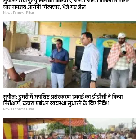
सुपौल: राघोपुर पुलिस की कार्रवाई, अलग-अलग मामलों में फरार
चार नामजद आरोपी गिरफ्तार, भेजे गए जेल
News Express Bihar
सुपौल: डुमरी में अपशिष्ट प्रसंस्करण इकाई का डीडीसी ने किया
निरीक्षण, कचरा प्रबंधन व्यवस्था सुधारने के दिए निर्देश
News Express Bihar