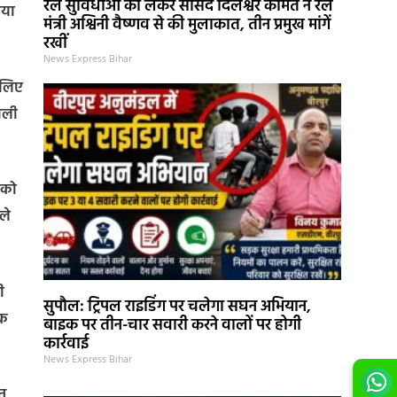
रेल सुविधाओं को लेकर सांसद दिलेश्वर कामैत ने रेल
ाया
मंत्री अश्विनी वैष्णव से की मुलाकात, तीन प्रमुख मांगें
रखीं
News Express Bihar
 लिए
णाली
ं को
ले
ी
सुपौल: ट्रिपल राइडिंग पर चलेगा सघन अभियान,
यक
बाइक पर तीन-चार सवारी करने वालों पर होगी
कार्रवाई
News Express Bihar
ित