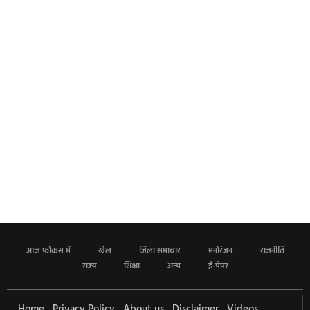
आज फोकस में
खेल
जिला समाचार
मनोरंजन
राजनीति
राज्य
शिक्षा
अन्य
ई-पेपर
Home
Privacy Policy
About us
Disclaimer
Videos