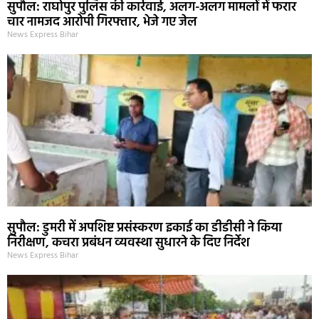
सुपौल: राघोपुर पुलिस की कार्रवाई, अलग-अलग मामलों में फरार
चार नामजद आरोपी गिरफ्तार, भेजे गए जेल
News Express Bihar
सुपौल: डुमरी में अपशिष्ट प्रसंस्करण इकाई का डीडीसी ने किया
निरीक्षण, कचरा प्रबंधन व्यवस्था सुधारने के दिए निर्देश
News Express Bihar