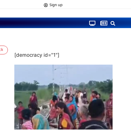
Sign up
ck
[democracy id="1"]