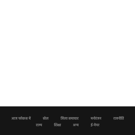
आज फोकस में
खेल
जिला समाचार
मनोरंजन
राजनीति
राज्य
शिक्षा
अन्य
ई-पेपर