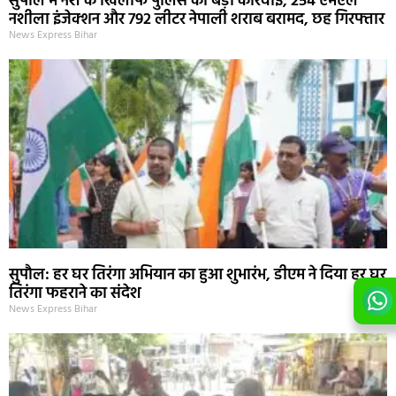
सुपौल में नशे के खिलाफ पुलिस की बड़ी कार्रवाई, 254 एमएल
नशीला इंजेक्शन और 792 लीटर नेपाली शराब बरामद, छह गिरफ्तार
News Express Bihar
सुपौल: हर घर तिरंगा अभियान का हुआ शुभारंभ, डीएम ने दिया हर घर
तिरंगा फहराने का संदेश
News Express Bihar