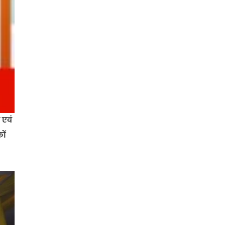
 एवं
ों