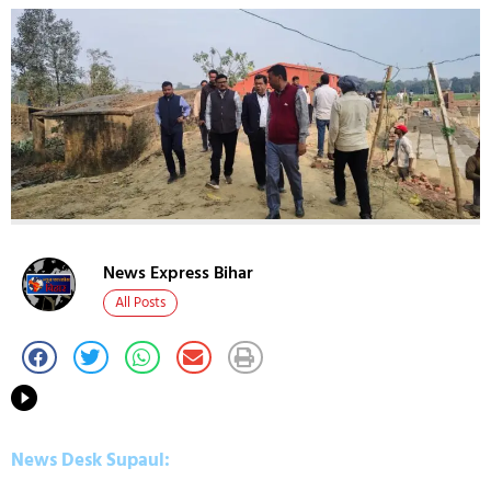
News Express Bihar
All Posts
News Desk Supaul: