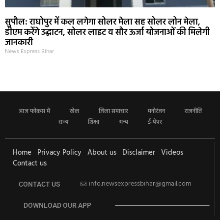
सुपौल: राघोपुर में कल लगेगा सोलर मेला सह सोलर लोन मेला,
डीएम करेंगे उद्घाटन, सोलर लाइट व सौर ऊर्जा योजनाओं की मिलेगी
जानकारी
News Express Bihar
आज फोकस में
खेल
जिला समाचार
मनोरंजन
राजनीति
राज्य
शिक्षा
अन्य
ई-पेपर
Home
Privacy Policy
About us
Disclaimer
Videos
Contact us
info.newsexpressbihar@gmail.com
CONTACT US
DOWNLOAD OUR APP