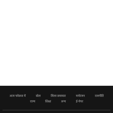
आज फोकस में
खेल
जिला समाचार
मनोरंजन
राजनीति
राज्य
शिक्षा
अन्य
ई-पेपर