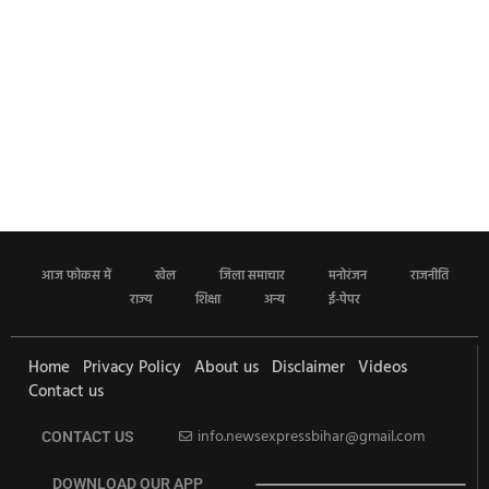
आज फोकस में
खेल
जिला समाचार
मनोरंजन
राजनीति
राज्य
शिक्षा
अन्य
ई-पेपर
Home
Privacy Policy
About us
Disclaimer
Videos
Contact us
info.newsexpressbihar@gmail.com
CONTACT US
DOWNLOAD OUR APP