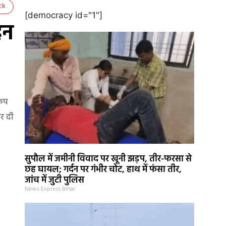
ck
[democracy id="1"]
हन
रूप
र दी
सुपौल में जमीनी विवाद पर खूनी झड़प, तीर-फरसा से
छह घायल; गर्दन पर गंभीर चोट, हाथ में फंसा तीर,
जांच में जुटी पुलिस
News Express Bihar