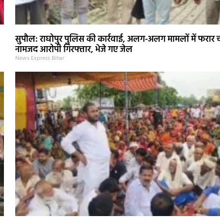
सुपौल: राघोपुर पुलिस की कार्रवाई, अलग-अलग मामलों में फरार 
नामजद आरोपी गिरफ्तार, भेजे गए जेल
News Express Bihar