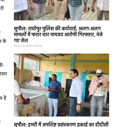
्या
री
सुपौल: राघोपुर पुलिस की कार्रवाई, अलग-अलग
क
मामलों में फरार चार नामजद आरोपी गिरफ्तार, भेजे
गए जेल
म के
News Express Bihar
नी-
शासन
य है
ी
सुपौल: डुमरी में अपशिष्ट प्रसंस्करण इकाई का डीडीसी