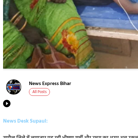
News Express Bihar
All Posts
News Desk Supaul: