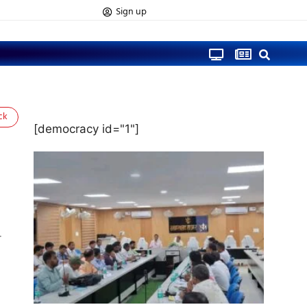
Sign up
ck
[democracy id="1"]
त