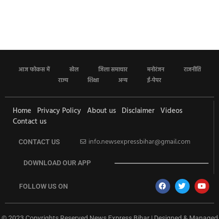
आज फोकस में
खेल
जिला समाचार
मनोरंजन
राजनीति
राज्य
शिक्षा
अन्य
ई-पेपर
Home
Privacy Policy
About us
Disclaimer
Videos
Contact us
info.newsexpressbihar@gmail.com
CONTACT US
DOWNLOAD OUR APP
FOLLOW US ON
© 2023 Copyrights Reserved News Express Bihar | Designed & Managed