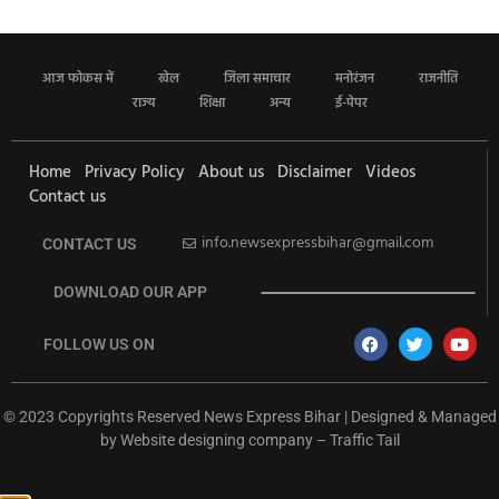
आज फोकस में
खेल
जिला समाचार
मनोरंजन
राजनीति
राज्य
शिक्षा
अन्य
ई-पेपर
Home
Privacy Policy
About us
Disclaimer
Videos
Contact us
info.newsexpressbihar@gmail.com
CONTACT US
DOWNLOAD OUR APP
FOLLOW US ON
© 2023 Copyrights Reserved News Express Bihar | Designed & Managed
by
Website designing company
–
Traffic Tail
rketing Hack4U
Ask Daman
Earn Yatra
7k Network
Buzz4Ai