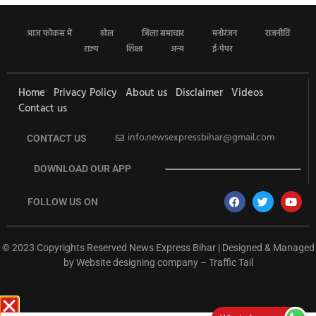
आज फोकस में
खेल
जिला समाचार
मनोरंजन
राजनीति
राज्य
शिक्षा
अन्य
ई-पेपर
Home
Privacy Policy
About us
Disclaimer
Videos
Contact us
info.newsexpressbihar@gmail.com
CONTACT US
DOWNLOAD OUR APP
FOLLOW US ON
© 2023 Copyrights Reserved News Express Bihar | Designed & Managed
by
Website designing company
–
Traffic Tail
rketing Hack4U
Ask Daman
Earn Yatra
7k Network
Buzz4Ai