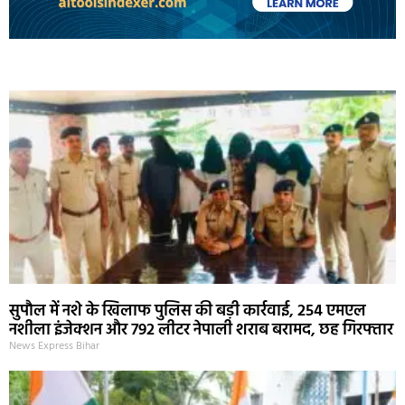
Marketing Hack4U
Ask Daman
Earn Yatra
7k Network
Buzz4Ai
सुपौल में नशे के खिलाफ पुलिस की बड़ी कार्रवाई, 254 एमएल
नशीला इंजेक्शन और 792 लीटर नेपाली शराब बरामद, छह गिरफ्तार
News Express Bihar