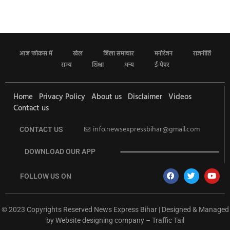
आज फोकस में
खेल
जिला समाचार
मनोरंजन
राजनीति
राज्य
शिक्षा
अन्य
ई-पेपर
Home
Privacy Policy
About us
Disclaimer
Videos
Contact us
info.newsexpressbihar@gmail.com
CONTACT US
DOWNLOAD OUR APP
FOLLOW US ON
© 2023 Copyrights Reserved News Express Bihar | Designed & Managed
by
Website designing company
–
Traffic Tail