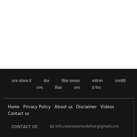
आज फोकस में
खेल
जिला समाचार
मनोरंजन
राजनीति
राज्य
शिक्षा
अन्य
ई-पेपर
Home
Privacy Policy
About us
Disclaimer
Videos
Contact us
info.newsexpressbihar@gmail.com
CONTACT US