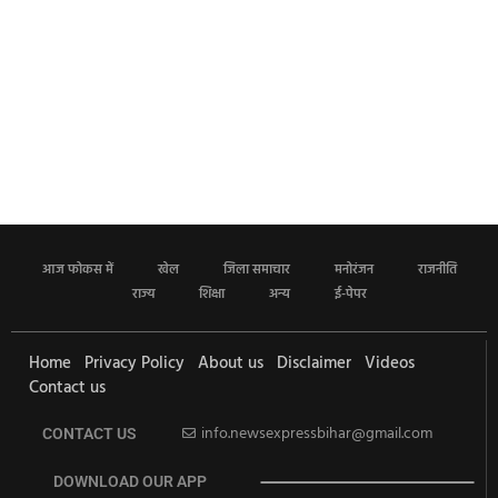
आज फोकस में
खेल
जिला समाचार
मनोरंजन
राजनीति
राज्य
शिक्षा
अन्य
ई-पेपर
Home
Privacy Policy
About us
Disclaimer
Videos
Contact us
info.newsexpressbihar@gmail.com
CONTACT US
DOWNLOAD OUR APP