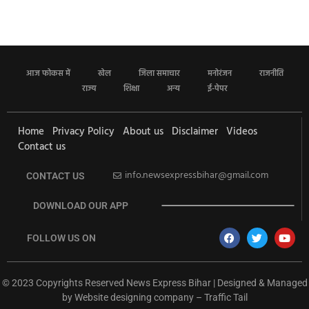
आज फोकस में
खेल
जिला समाचार
मनोरंजन
राजनीति
राज्य
शिक्षा
अन्य
ई-पेपर
Home
Privacy Policy
About us
Disclaimer
Videos
Contact us
info.newsexpressbihar@gmail.com
CONTACT US
DOWNLOAD OUR APP
FOLLOW US ON
© 2023 Copyrights Reserved News Express Bihar | Designed & Managed
by
Website designing company
–
Traffic Tail