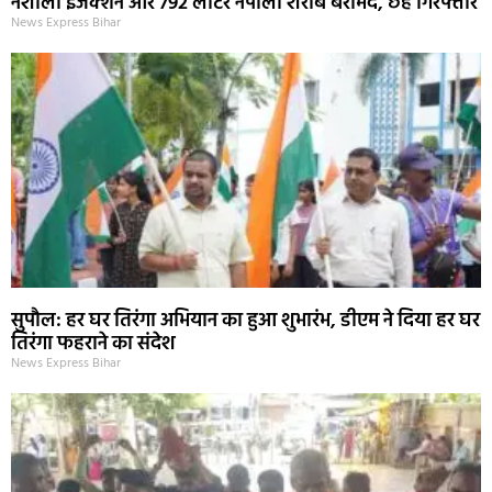
नशीला इंजेक्शन और 792 लीटर नेपाली शराब बरामद, छह गिरफ्तार
News Express Bihar
सुपौल: हर घर तिरंगा अभियान का हुआ शुभारंभ, डीएम ने दिया हर घर
तिरंगा फहराने का संदेश
News Express Bihar