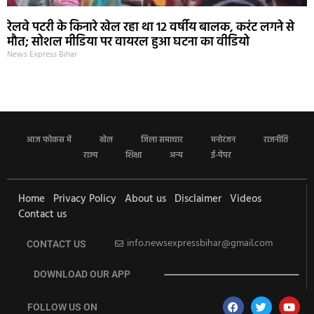
रेलवे पटरी के किनारे खेल रहा था 12 वर्षीय बालक, करंट लगने से
मौत; सोशल मीडिया पर वायरल हुआ घटना का वीडियो
News Express Bihar
आज फोकस में
खेल
जिला समाचार
मनोरंजन
राजनीति
राज्य
शिक्षा
अन्य
ई-पेपर
Home
Privacy Policy
About us
Disclaimer
Videos
Contact us
info.newsexpressbihar@gmail.com
CONTACT US
DOWNLOAD OUR APP
FOLLOW US ON