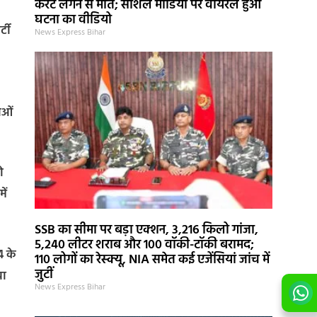
करंट लगने से मौत; सोशल मीडिया पर वायरल हुआ
घटना का वीडियो
्टी
News Express Bihar
ाओं
ो
ें
SSB का सीमा पर बड़ा एक्शन, 3,216 किलो गांजा,
5,240 लीटर शराब और 100 वॉकी-टॉकी बरामद;
4 के
110 लोगों का रेस्क्यू, NIA समेत कई एजेंसियां जांच में
जुटीं
या
News Express Bihar