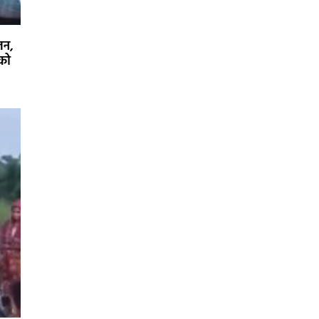
जन,
 को