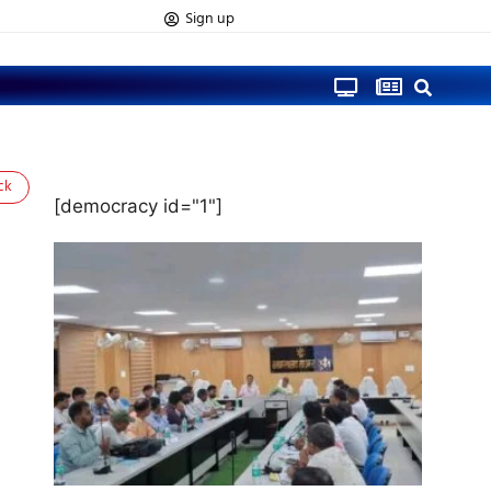
Sign up
ck
[democracy id="1"]