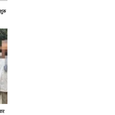
शुरू
चार