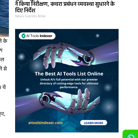
ने किया निरीक्षण, कचरा प्रबंधन व्यवस्था सुधारने के
दिए निर्देश
News Express Bihar
े के
ंग
लाल
े से
 ये
ुर,