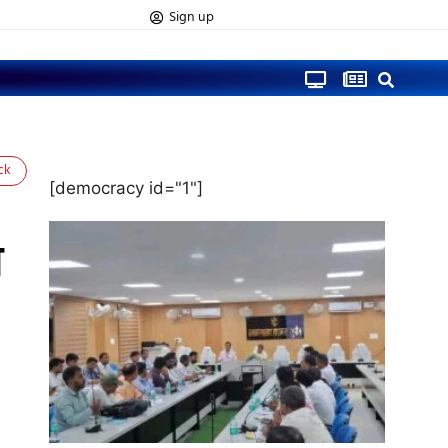
Sign up
ck
[democracy id="1"]
आ