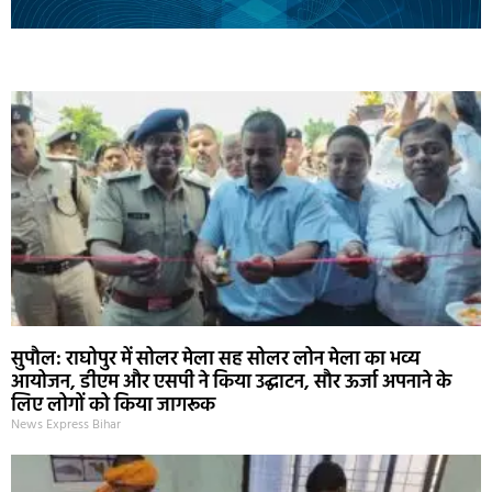
Marketing Hack4U
Ask Daman
Earn Yatra
7k Network
Buzz4Ai
सुपौल: राघोपुर में सोलर मेला सह सोलर लोन मेला का भव्य
आयोजन, डीएम और एसपी ने किया उद्घाटन, सौर ऊर्जा अपनाने के
लिए लोगों को किया जागरूक
News Express Bihar